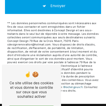
Envoyer
** Les données personnelles communiquées sont nécessaires aux
fins de vous contacter et sont enregistrées dans un fichier
informatisé. Elles sont destinées à Concept Design et ses sous-
traitants dans le seul but de répondre à votre message. Les données
collectées seront communiquées aux seuls destinataires suivants:
Concept Design 79 Rue de la Croix Nivert, 75015 Paris
cdesignrenovation@hotmail.com. Vous disposez de droits d’accès,
de rectification, d’effacement, de portabilité, de limitation,
d’opposition, de retrait de votre consentement à tout moment et du
droit d’introduire une réclamation auprès d’une autorité de contrôle,
ainsi que d’organiser le sort de vos données post-mortem. Vous
pouvez exercer ces droits par voie postale à l'adresse 79 Rue de la
Croix Nivert, 75015 Paris ou par courrier électronique à l'adresse
cdesignrenovation@hotmail.com. Un justificatif d'identité pourra
vous être demandé. Nous conservons vos données pendant la
période de prise de contact puis pendant la durée de prescription
légale aux fins probatoires et de gestion des contentieux. Vous avez
Ce site utilise des cookies
le droit de vous inscrire sur la liste d'opposition au démarchage
et vous donne le contrôle
téléphonique, disponible à cette adresse:
Bloctel.gouv.fr
. Consultez
le site cnil.fr pour plus d’informations sur vos droits.
sur ceux que vous
souhaitez activer