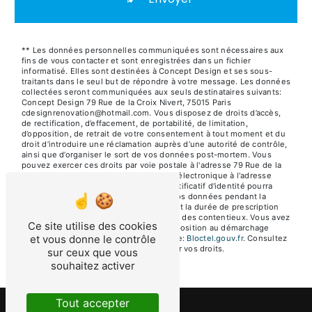
** Les données personnelles communiquées sont nécessaires aux
fins de vous contacter et sont enregistrées dans un fichier
informatisé. Elles sont destinées à Concept Design et ses sous-
traitants dans le seul but de répondre à votre message. Les données
collectées seront communiquées aux seuls destinataires suivants:
Concept Design 79 Rue de la Croix Nivert, 75015 Paris
cdesignrenovation@hotmail.com. Vous disposez de droits d’accès,
de rectification, d’effacement, de portabilité, de limitation,
d’opposition, de retrait de votre consentement à tout moment et du
droit d’introduire une réclamation auprès d’une autorité de contrôle,
ainsi que d’organiser le sort de vos données post-mortem. Vous
pouvez exercer ces droits par voie postale à l'adresse 79 Rue de la
Croix Nivert, 75015 Paris ou par courrier électronique à l'adresse
cdesignrenovation@hotmail.com. Un justificatif d'identité pourra
vous être demandé. Nous conservons vos données pendant la
période de prise de contact puis pendant la durée de prescription
légale aux fins probatoires et de gestion des contentieux. Vous avez
Ce site utilise des cookies
le droit de vous inscrire sur la liste d'opposition au démarchage
et vous donne le contrôle
téléphonique, disponible à cette adresse:
Bloctel.gouv.fr
. Consultez
le site cnil.fr pour plus d’informations sur vos droits.
sur ceux que vous
souhaitez activer
Tout accepter