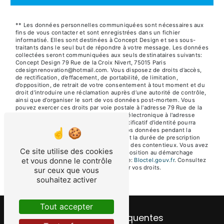
** Les données personnelles communiquées sont nécessaires aux
fins de vous contacter et sont enregistrées dans un fichier
informatisé. Elles sont destinées à Concept Design et ses sous-
traitants dans le seul but de répondre à votre message. Les données
collectées seront communiquées aux seuls destinataires suivants:
Concept Design 79 Rue de la Croix Nivert, 75015 Paris
cdesignrenovation@hotmail.com. Vous disposez de droits d’accès,
de rectification, d’effacement, de portabilité, de limitation,
d’opposition, de retrait de votre consentement à tout moment et du
droit d’introduire une réclamation auprès d’une autorité de contrôle,
ainsi que d’organiser le sort de vos données post-mortem. Vous
pouvez exercer ces droits par voie postale à l'adresse 79 Rue de la
Croix Nivert, 75015 Paris ou par courrier électronique à l'adresse
cdesignrenovation@hotmail.com. Un justificatif d'identité pourra
vous être demandé. Nous conservons vos données pendant la
période de prise de contact puis pendant la durée de prescription
légale aux fins probatoires et de gestion des contentieux. Vous avez
Ce site utilise des cookies
le droit de vous inscrire sur la liste d'opposition au démarchage
et vous donne le contrôle
téléphonique, disponible à cette adresse:
Bloctel.gouv.fr
. Consultez
le site cnil.fr pour plus d’informations sur vos droits.
sur ceux que vous
souhaitez activer
Tout accepter
Recherches fréquentes