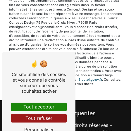
** Les données personnelles communiquées sont nécessaires aux
fins de vous contacter et sont enregistrées dans un fichier
informatisé. Elles sont destinées à Concept Design et ses sous-
traitants dans le seul but de répondre à votre message. Les données
collectées seront communiquées aux seuls destinataires suivants:
Concept Design 79 Rue de la Croix Nivert, 75015 Paris
cdesignrenovation@hotmail.com. Vous disposez de droits d’accès,
de rectification, d’effacement, de portabilité, de limitation,
d’opposition, de retrait de votre consentement à tout moment et du
droit d’introduire une réclamation auprès d’une autorité de contrôle,
ainsi que d’organiser le sort de vos données post-mortem. Vous
pouvez exercer ces droits par voie postale à l'adresse 79 Rue de la
Croix Nivert, 75015 Paris ou par courrier électronique à l'adresse
cdesignrenovation@hotmail.com. Un justificatif d'identité pourra
vous être demandé. Nous conservons vos données pendant la
période de prise de contact puis pendant la durée de prescription
légale aux fins probatoires et de gestion des contentieux. Vous avez
Ce site utilise des cookies
le droit de vous inscrire sur la liste d'opposition au démarchage
et vous donne le contrôle
téléphonique, disponible à cette adresse:
Bloctel.gouv.fr
. Consultez
le site cnil.fr pour plus d’informations sur vos droits.
sur ceux que vous
souhaitez activer
Tout accepter
Recherches fréquentes
Tout refuser
©
Vistalid
- 2026 - Tous droits réservés -
Personnaliser