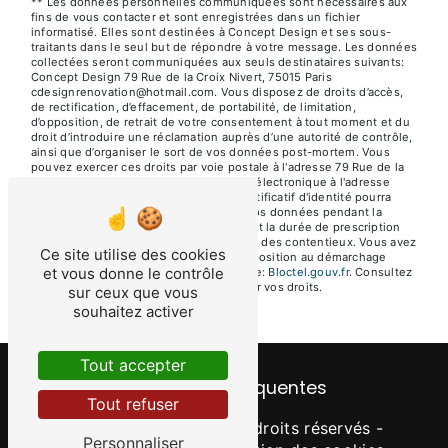
** Les données personnelles communiquées sont nécessaires aux
fins de vous contacter et sont enregistrées dans un fichier
informatisé. Elles sont destinées à Concept Design et ses sous-
traitants dans le seul but de répondre à votre message. Les données
collectées seront communiquées aux seuls destinataires suivants:
Concept Design 79 Rue de la Croix Nivert, 75015 Paris
cdesignrenovation@hotmail.com. Vous disposez de droits d’accès,
de rectification, d’effacement, de portabilité, de limitation,
d’opposition, de retrait de votre consentement à tout moment et du
droit d’introduire une réclamation auprès d’une autorité de contrôle,
ainsi que d’organiser le sort de vos données post-mortem. Vous
pouvez exercer ces droits par voie postale à l'adresse 79 Rue de la
Croix Nivert, 75015 Paris ou par courrier électronique à l'adresse
cdesignrenovation@hotmail.com. Un justificatif d'identité pourra
vous être demandé. Nous conservons vos données pendant la
période de prise de contact puis pendant la durée de prescription
légale aux fins probatoires et de gestion des contentieux. Vous avez
Ce site utilise des cookies
le droit de vous inscrire sur la liste d'opposition au démarchage
et vous donne le contrôle
téléphonique, disponible à cette adresse:
Bloctel.gouv.fr
. Consultez
le site cnil.fr pour plus d’informations sur vos droits.
sur ceux que vous
souhaitez activer
Tout accepter
Recherches fréquentes
Tout refuser
©
Vistalid
- 2026 - Tous droits réservés -
Personnaliser