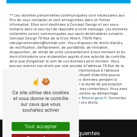
** Les données personnelles communiquées sont nécessaires aux
fins de vous contacter et sont enregistrées dans un fichier
informatisé. Elles sont destinées à Concept Design et ses sous-
traitants dans le seul but de répondre à votre message. Les données
collectées seront communiquées aux seuls destinataires suivants:
Concept Design 79 Rue de la Croix Nivert, 75015 Paris
cdesignrenovation@hotmail.com. Vous disposez de droits d’accès,
de rectification, d’effacement, de portabilité, de limitation,
d’opposition, de retrait de votre consentement à tout moment et du
droit d’introduire une réclamation auprès d’une autorité de contrôle,
ainsi que d’organiser le sort de vos données post-mortem. Vous
pouvez exercer ces droits par voie postale à l'adresse 79 Rue de la
Croix Nivert, 75015 Paris ou par courrier électronique à l'adresse
cdesignrenovation@hotmail.com. Un justificatif d'identité pourra
vous être demandé. Nous conservons vos données pendant la
période de prise de contact puis pendant la durée de prescription
légale aux fins probatoires et de gestion des contentieux. Vous avez
Ce site utilise des cookies
le droit de vous inscrire sur la liste d'opposition au démarchage
et vous donne le contrôle
téléphonique, disponible à cette adresse:
Bloctel.gouv.fr
. Consultez
le site cnil.fr pour plus d’informations sur vos droits.
sur ceux que vous
souhaitez activer
Tout accepter
Recherches fréquentes